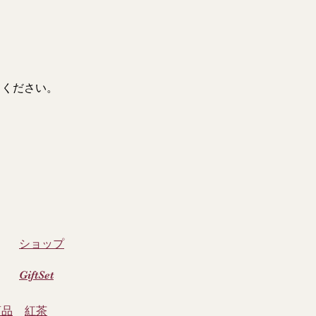
てください。
ショッ
プ
GiftSet
商品
紅茶