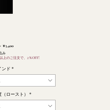
通
セ
 
￥5,400
常
ー
込み
価
ル
円以上のご注文で、2％OFF!
格
価
インド
*
格
択
度（ロースト）
*
択