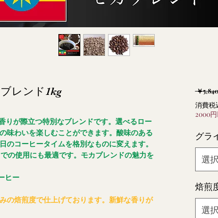
カブレンド1kg
 ￥5,840
消費税
2000
と香りが際立つ特別なブレンドです。選べるロー
の味わいを楽しむことができます。酸味のある
グラ
日のコーヒータイムを格別なものに変えます。
スでの使用にも最適です。モカブレンドの魅力を
選
コーヒー
焙煎
みの焙煎度で仕上げております。新鮮な香りが
選