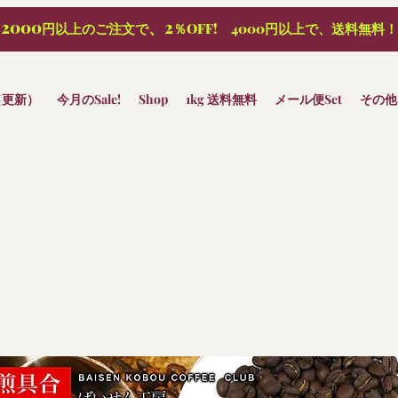
2000
、2
円以上のご注文で
％OFF! 4000円以上で、送料無料！
（更新）
今月のSale!
Shop
1kg 送料無料
メール便Set
その他