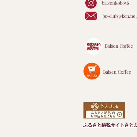
baisenkobo56
bc-club@kcn.ne.
Baisen Coffee
Baisen Coffee
ふるさと納税サイトさと