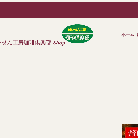
ホーム
いせん工房珈琲倶楽部
S
hop