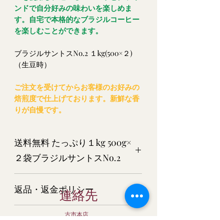
ンドで自分好みの味わいを楽しめま
す。自宅で本格的なブラジルコーヒー
を楽しむことができます。
ブラジルサントスNo.2 １kg(500×２)
（生豆時）
ご注文を受けてからお客様のお好みの
焙煎度で仕上げております。新鮮な香
りが自慢です。
送料無料 たっぷり１kg 500g×
２袋ブラジルサントスNo.2
ブラジルサントスNo.2 １kg(500×２)
返品・返金ポリシー
（生豆時）
連絡先
商品については万全を期してご用意さ
古市本店