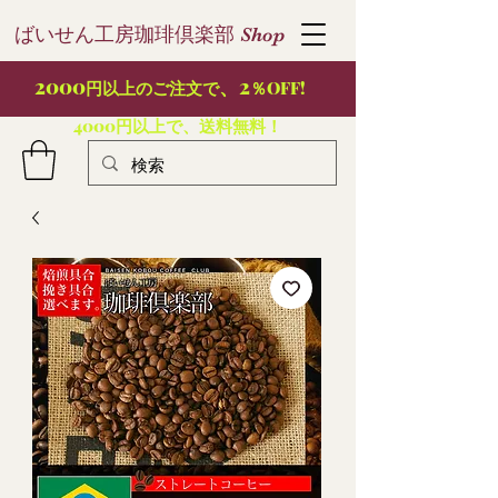
ばいせん工房珈琲倶楽部
S
hop
2000
、2
円以上のご注文で
％OFF!
4000円以上で、送料無料！