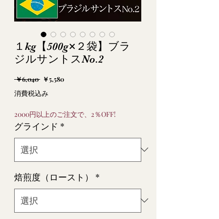
１kg【500g×２袋】ブラ
ジルサントスNo.2
通
セ
 ￥6,040 
￥5,580
常
ー
消費税込み
価
ル
格
価
2000円以上のご注文で、2％OFF!
格
グラインド
*
焙煎度（ロースト）
*