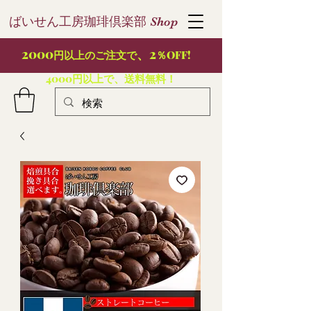
ばいせん工房珈琲倶楽部
S
hop
2000
、2
円以上のご注文で
％OFF!
4000円以上で、送料無料！