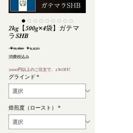
2kg【500g×4袋】ガテマ
ラSHB
通
セ
 ￥11,160 
￥9,920
常
ー
消費税込み
価
ル
格
価
2000円以上のご注文で、2％OFF!
格
グラインド
*
焙煎度（ロースト）
*