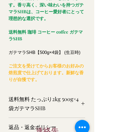
す。香り高く、深い味わいを持つガテ
マラSHBは、コーヒー愛好者にとって
理想的な選択です。
送料無料 珈琲 コーヒー coffee ガテマ
ラSHB
ガテマラSHB【500g×4袋】 (生豆時)
ご注文を受けてからお客様のお好みの
焙煎度で仕上げております。新鮮な香
りが自慢です。
送料無料 たっぷり2kg 500g×4
袋ガテマラSHB
ガテマラSHB2kｇ【500g×4袋】 (生豆
返品・返金ポリシー
時)
連絡先