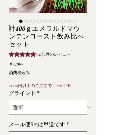
計400ｇエメラルドマウ
ンテンロースト飲み比べ
セット
評価は1件のレビューに基づき、5つ星中5.0です。
5.0 | 1件のレビュー
価
￥4,280
格
消費税込み
2000円以上のご注文で、2％OFF!
グラインド
*
メール便Setは単送です
*