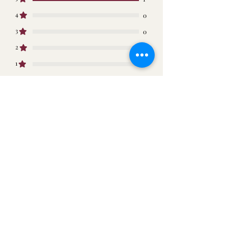
・お客様の心変わりによる返品
できない場合は、持ち帰る事がござい
・詳しい商品説明を見ずに思い
4
0
ます。
違いによる返品
3
0
・複数回による返品
・一度ご使用になれられた商品
2
0
の返品
1
0
・お客様の責任による破損・故
障による返品
・商品到着後4日以上経過した
レビューを投稿
商品の返品。
すべての評価, 評価が高い順
1件のレビュー
連絡先
donguri89
•
2023年10月18日
5つ星のうち5と評価されています。
古市本店
大阪府羽曳野市栄町6-3
満足です