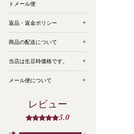
トメール便
エメラルドマウンテン100ｇ×４種
返品・返金ポリシー
商品については万全を期してご用意さ
商品の配送について
せて頂いておりますが、万一 商品
が破損・汚損していた場合、またはご
ゆうパケットにてお届けします。
注文と商品と異なる場合は、すぐにご
当店は生豆時価格です。
全国送料無料でお届けします。
連絡ください。 またそのような場合
は、すぐに新しい商品を再発送させて
当店は生豆時価格です。焙煎後の量目
いただきます。
メール便について
は、10％～20％減少します。深煎りに
する程、量目は減少します。ご了承下
コーヒー豆に関しては、生鮮食料品扱
ポストに投函いたしますので、お時間
さい。
いになりますので、商品が異なる場合
のご指定はできません。
以外の返品はすべてお断りいたしま
レビュー
到着まで、３～４日のご猶予を願いま
す。
す。
5.0
5つ星のうち5と評価されています。
メール便は、単送です。
すべての商品におきまして、下記の場
代引きのご利用はできません。
合の返品はお断りさせて頂きます。
ポストの形状により、メール便が投函
5
1