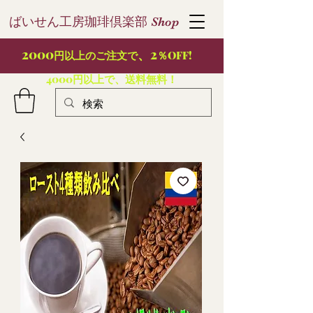
ばいせん工房珈琲倶楽部
S
hop
2000
、2
円以上のご注文で
％OFF!
4000円以上で、送料無料！