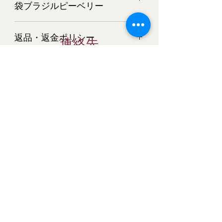
袋ブラジルピーベリー
2kgブラジルピーベリー(500g×4)（生
返品・返金ポリシー
豆時）
連絡先
商品については万全を期してご用意さ
古市本店
商品の配送について
せて頂いておりますが、万一 商品
大阪府羽曳野市栄町6-3
が破損・汚損していた場合、またはご
宅配便でお届けします。
注文と商品と異なる場合は、すぐにご
baisenkobo56
当店は生豆時価格です。
クロネコヤマト又は日本郵便にてお届
連絡ください。 またそのような場合
け。
bc-club@kcn.ne.jp
は、すぐに新しい商品を再発送させて
当店は生豆時価格です。焙煎後の量目
配送業者はお選びいただけません。
いただきます。
北海道・沖縄につきまして
は、10％～20％減少します。深煎りに
する程、量目は減少します。ご了承下
Baisen Coffee
コーヒー豆に関しては、生鮮食料品扱
申し訳ございませんが、北海道・沖縄
さい。
いになりますので、商品が異なる場合
につきましては、送料の関係で、こち
以外の返品はすべてお断りいたしま
Baisen Coffee
らの商品は只今ご注文を承っておりま
す。
まだレビューはありません
せん。
最初のレビューを書きませんか？ あなた
ご了承お願い致します。
すべての商品におきまして、下記の場
のご意見・ご要望をぜひ共有してくださ
合の返品はお断りさせて頂きます。
い。