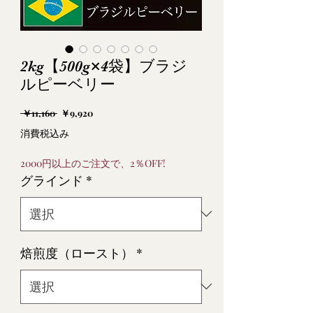
2kg【500g×4袋】ブラジ
ルピーベリー
通
セ
 ￥11,160 
￥9,920
常
ー
消費税込み
価
ル
格
価
2000円以上のご注文で、2％OFF!
格
グラインド
*
焙煎度（ロースト）
*