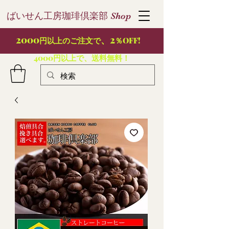
ばいせん工房珈琲倶楽部
S
hop
2000
、2
円以上のご注文で
％OFF!
4000円以上で、送料無料！