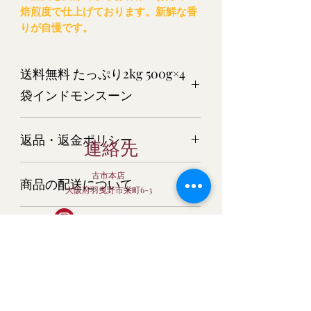
焙煎度で仕上げております。新鮮な香
りが自慢です。
送料無料 たっぷり2kg 500g×4
袋インドモンスーン
インドモンスーン 2kg(500g×4)（生豆
返品・返金ポリシー
時）
連絡先
商品については万全を期してご用意さ
古市本店
商品の配送について
せて頂いておりますが、万一 商品
大阪府羽曳野市栄町6-3
が破損・汚損していた場合、またはご
宅配便でお届けします。
注文と商品と異なる場合は、すぐにご
baisenkobo56
当店は生豆時価格です。
クロネコヤマト又は日本郵便にてお届
連絡ください。 またそのような場合
け。
bc-club@kcn.ne.jp
は、すぐに新しい商品を再発送させて
当店は生豆時価格です。焙煎後の量目
配送業者はお選びいただけません。
いただきます。
北海道・沖縄につきまして
は、10％～20％減少します。深煎りに
する程、量目は減少します。ご了承下
Baisen Coffee
コーヒー豆に関しては、生鮮食料品扱
申し訳ございませんが、北海道・沖縄
さい。
いになりますので、商品が異なる場合