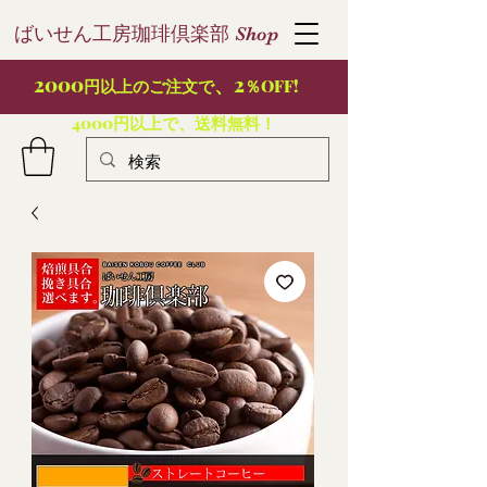
ばいせん工房珈琲倶楽部
S
hop
2000
、2
円以上のご注文で
％OFF!
4000円以上で、送料無料！