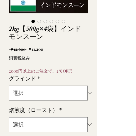
2kg【500g×4袋】インド
モンスーン
通
セ
 ￥12,600 
￥11,200
常
ー
消費税込み
価
ル
格
価
2000円以上のご注文で、2％OFF!
格
グラインド
*
焙煎度（ロースト）
*