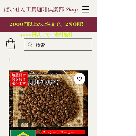
ばいせん工房珈琲倶楽部
S
hop
2000
、2
円以上のご注文で
％OFF!
4000円以上で、送料無料！