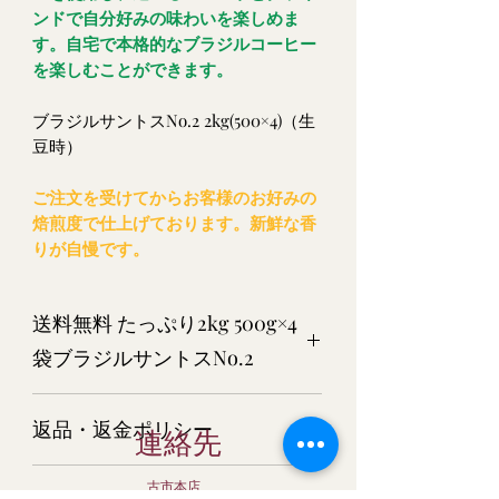
ンドで自分好みの味わいを楽しめま
す。自宅で本格的なブラジルコーヒー
を楽しむことができます。
ブラジルサントスNo.2 2kg(500×4)（生
豆時）
ご注文を受けてからお客様のお好みの
焙煎度で仕上げております。新鮮な香
りが自慢です。
送料無料 たっぷり2kg 500g×4
袋ブラジルサントスNo.2
ブラジルサントスNo.2 2kg(500×4)
返品・返金ポリシー
（生豆時）
連絡先
商品については万全を期してご用意さ
古市本店