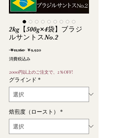
2kg【500g×4袋】ブラジ
ルサントスNo.2
通
セ
 ￥11,160 
￥9,920
常
ー
消費税込み
価
ル
格
価
2000円以上のご注文で、2％OFF!
格
グラインド
*
焙煎度（ロースト）
*