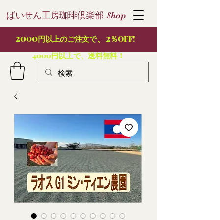
ばいせん工房珈琲倶楽部
S
hop
2000
、2
円以上のご注文で
％OFF!
4000円以上で、送料無料！