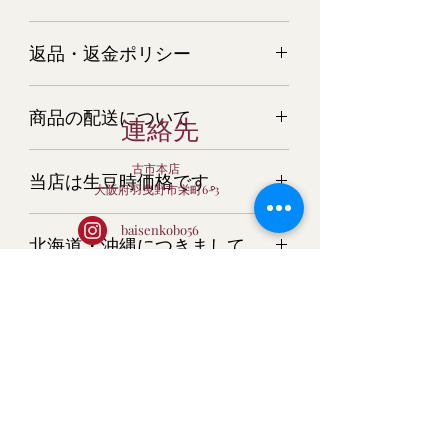
ラオスアラビカG1ミン・ティエン農園
返品・返金ポリシー
100g
商品については万全を期してご用意さ
商品の配送について
せて頂いておりますが、万一 商品
連絡先
が破損・汚損していた場合、またはご
ご注文の量目によりまして、宅配便又
注文と商品と異なる場合は、すぐにご
古市本店
当店は生豆時価格です。
はメール便でお届けします。
連絡ください。 またそのような場合
大阪府羽曳野市栄町6-3
クロネコヤマト又は日本郵便にてお届
は、すぐに新しい商品を再発送させて
当店は生豆時価格です。焙煎後の量目
け。
いただきます。
baisenkobo56
北海道・沖縄につきまして
は、10％～20％減少します。深煎りに
配送業者はお選びいただけません。
する程、量目は減少します。ご了承下
bc-club@kcn.ne.jp
コーヒー豆に関しては、生鮮食料品扱
申し訳ございませんが、北海道・沖縄
さい。
いになりますので、商品が異なる場合
メール便について
につきましては、送料の関係で、こち
以外の返品はすべてお断りいたしま
らの商品は只今ご注文を承っておりま
Baisen Coffee
す。
ポストに投函いたしますので、お時間
せん。
のご指定はできません。
ご了承お願い致します。
すべての商品におきまして、下記の場
Baisen Coffee
到着まで、３～４日のご猶予を願いま
合の返品はお断りさせて頂きます。
まだレビューはありません
す。
・お客様の心変わりによる返品
最初のレビューを書きませんか？ あなた
メール便は、単送です。