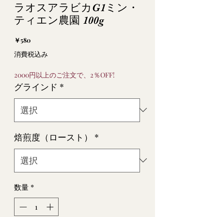
ラオスアラビカG1ミン・
ティエン農園 100g
価
￥580
格
消費税込み
2000円以上のご注文で、2％OFF!
グラインド
*
焙煎度（ロースト）
*
数量
*