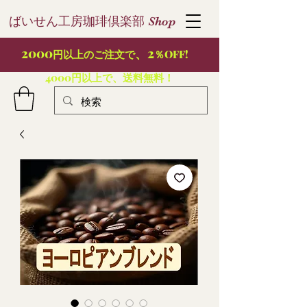
ばいせん工房珈琲倶楽部
S
hop
2000
、2
円以上のご注文で
％OFF!
4000円以上で、送料無料！