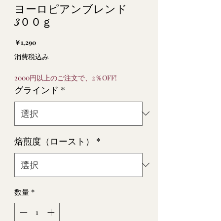
ヨーロピアンブレンド
3００ｇ
価
￥1,290
格
消費税込み
2000円以上のご注文で、2％OFF!
グラインド
*
焙煎度（ロースト）
*
数量
*