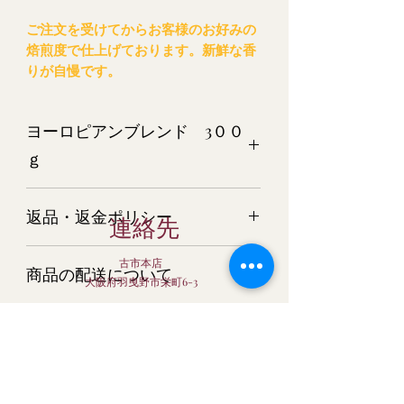
ご注文を受けてからお客様のお好みの
焙煎度で仕上げております。新鮮な香
りが自慢です。
ヨーロピアンブレンド 3００
ｇ
ヨーロピアンブレンド(生豆時)
返品・返金ポリシー
連絡先
商品については万全を期してご用意さ
古市本店
商品の配送について
せて頂いておりますが、万一 商品
大阪府羽曳野市栄町6-3
が破損・汚損していた場合、またはご
宅配便でお届けします。
注文と商品と異なる場合は、すぐにご
baisenkobo56
当店は生豆時価格です。
クロネコヤマト又は日本郵便にてお届
連絡ください。 またそのような場合
け。
bc-club@kcn.ne.jp
は、すぐに新しい商品を再発送させて
当店は生豆時価格です。焙煎後の量目
配送業者はお選びいただけません。
いただきます。
北海道・沖縄につきまして
は、10％～20％減少します。深煎りに