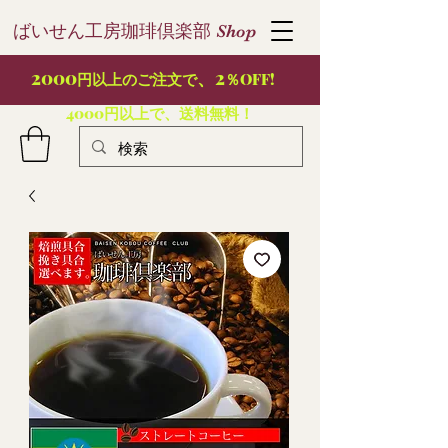
ばいせん工房珈琲倶楽部
S
hop
2000
、2
円以上のご注文で
％OFF!
4000円以上で、送料無料！