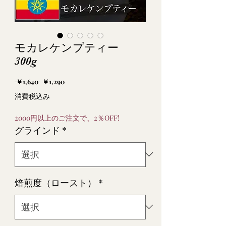
モカレケンプティー
300g
通
セ
 ￥1,640 
￥1,290
常
ー
消費税込み
価
ル
格
価
2000円以上のご注文で、2％OFF!
格
グラインド
*
焙煎度（ロースト）
*