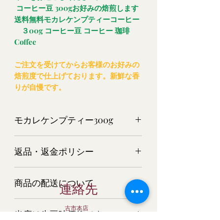
コーヒー豆 300gお好みの焙煎します
送料無料モカレケンプティーコーヒー
３00g コーヒー豆 コーヒー 珈琲
Coffee
ご注文を受けてからお客様のお好みの
焙煎度で仕上げております。新鮮な香
りが自慢です。
モカレケンプティー300g
モカレケンプティーコーヒー300g（生
返品・返金ポリシー
豆時）
商品については万全を期してご用意さ
商品の配送について
せて頂いておりますが、万一 商品
連絡先
が破損・汚損していた場合、またはご
宅配便でお届けします。
注文と商品と異なる場合は、すぐにご
古市本店
当店は生豆時価格です。
クロネコヤマト又は日本郵便にてお届
連絡ください。 またそのような場合
大阪府羽曳野市栄町6-3