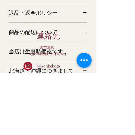
マンデリン G1 リントン 100ｇ
返品・返金ポリシー
商品については万全を期してご用意さ
商品の配送について
せて頂いておりますが、万一 商品
連絡先
が破損・汚損していた場合、またはご
ご注文の量目によりまして、宅配便又
注文と商品と異なる場合は、すぐにご
古市本店
当店は生豆時価格です。
はメール便でお届けします。
連絡ください。 またそのような場合
大阪府羽曳野市栄町6-3
クロネコヤマト又は日本郵便にてお届
は、すぐに新しい商品を再発送させて
当店は生豆時価格です。焙煎後の量目
け。
いただきます。
baisenkobo56
北海道・沖縄につきまして
は、10％～20％減少します。深煎りに
配送業者はお選びいただけません。
する程、量目は減少します。ご了承下
bc-club@kcn.ne.jp
コーヒー豆に関しては、生鮮食料品扱
申し訳ございませんが、北海道・沖縄
さい。
いになりますので、商品が異なる場合
メール便について
につきましては、送料の関係で、こち
以外の返品はすべてお断りいたしま
らの商品は只今ご注文を承っておりま
Baisen Coffee
す。
ポストに投函いたしますので、お時間
せん。
のご指定はできません。
ご了承お願い致します。
すべての商品におきまして、下記の場
Baisen Coffee
到着まで、３～４日のご猶予を願いま
合の返品はお断りさせて頂きます。
まだレビューはありません
す。
・お客様の心変わりによる返品
最初のレビューを書きませんか？ あなた
メール便は、単送です。
・詳しい商品説明を見ずに思い
のご意見・ご要望をぜひ共有してくださ