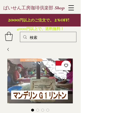
ばいせん工房珈琲倶楽部
S
hop
2000
、2
円以上のご注文で
％OFF!
4000円以上で、送料無料！