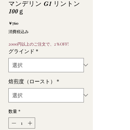
マンデリン G1 リントン
100ｇ
価
￥760
格
消費税込み
2000円以上のご注文で、2％OFF!
グラインド
*
焙煎度（ロースト）
*
数量
*