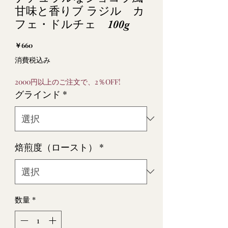
甘味と香りブ ラジル カ
フェ・ドルチェ 100g
価
￥660
格
消費税込み
2000円以上のご注文で、2％OFF!
グラインド
*
焙煎度（ロースト）
*
数量
*