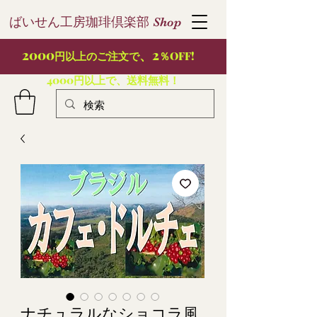
ばいせん工房珈琲倶楽部
S
hop
2000
、2
円以上のご注文で
％OFF!
4000円以上で、送料無料！
ナチュラルなショコラ風