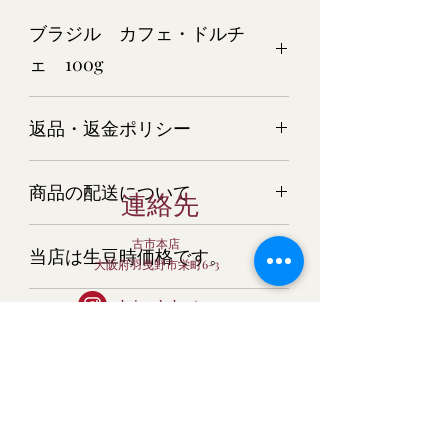
ブラジル カフェ・ドルチ
ェ 100g
ブラジル カフェ・ドルチェ
返品・返金ポリシー
100g（生豆時）
商品については万全を期してご用意さ
商品の配送について
せて頂いておりますが、万一 商品
連絡先
が破損・汚損していた場合、またはご
ご注文の量目によりまして、宅配便又
注文と商品と異なる場合は、すぐにご
古市本店
当店は生豆時価格です。
はメール便でお届けします。
連絡ください。 またそのような場合
大阪府羽曳野市栄町6-3
クロネコヤマト又は日本郵便にてお届
は、すぐに新しい商品を再発送させて
当店は生豆時価格です。焙煎後の量目
け。
いただきます。
baisenkobo56
北海道・沖縄につきまして
は、10％～20％減少します。深煎りに
配送業者はお選びいただけません。
する程、量目は減少します。ご了承下
bc-club@kcn.ne.jp
コーヒー豆に関しては、生鮮食料品扱
申し訳ございませんが、北海道・沖縄
さい。
いになりますので、商品が異なる場合
メール便について
につきましては、送料の関係で、こち
以外の返品はすべてお断りいたしま
らの商品は只今ご注文を承っておりま
Baisen Coffee
す。
ポストに投函いたしますので、お時間
せん。