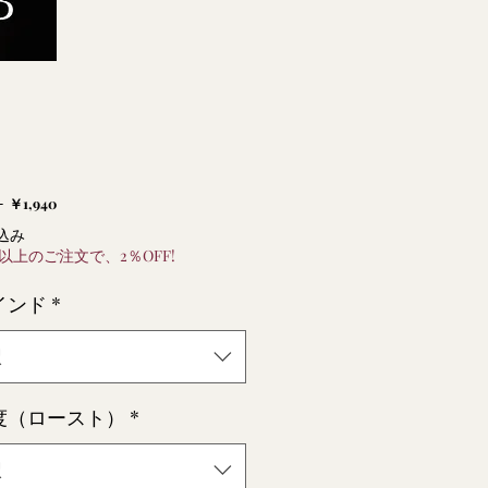
通
セ
 
￥1,940
常
ー
込み
価
ル
円以上のご注文で、2％OFF!
格
価
インド
*
格
択
度（ロースト）
*
択