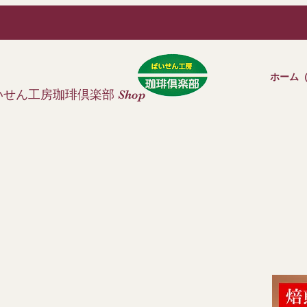
ホーム
いせん工房珈琲倶楽部
S
hop