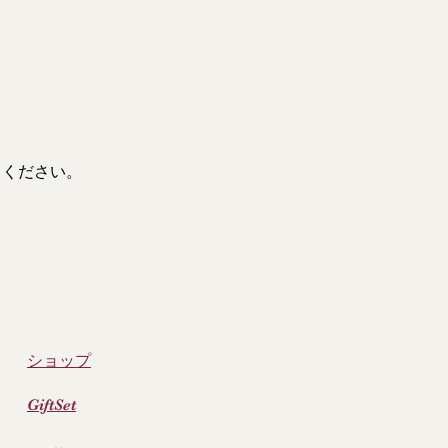
てください。
ショッ
プ
GiftSet