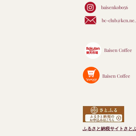
baisenkobo56
bc-club@kcn.ne.
Baisen Coffee
Baisen Coffee
ふるさと納税サイトさと