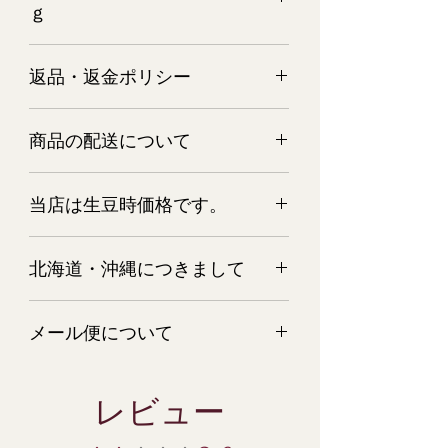
ｇ
エルサルバドル パカマラ100ｇ
返品・返金ポリシー
商品については万全を期してご用意さ
商品の配送について
せて頂いておりますが、万一 商品
が破損・汚損していた場合、またはご
ご注文の量目によりまして、宅配便又
注文と商品と異なる場合は、すぐにご
当店は生豆時価格です。
はメール便でお届けします。
連絡ください。 またそのような場合
クロネコヤマト又は日本郵便にてお届
は、すぐに新しい商品を再発送させて
当店は生豆時価格です。焙煎後の量目
け。
いただきます。
北海道・沖縄につきまして
は、10％～20％減少します。深煎りに
配送業者はお選びいただけません。
する程、量目は減少します。ご了承下
コーヒー豆に関しては、生鮮食料品扱
申し訳ございませんが、北海道・沖縄
さい。
いになりますので、商品が異なる場合
メール便について
につきましては、送料の関係で、こち
以外の返品はすべてお断りいたしま
らの商品は只今ご注文を承っておりま
す。
ポストに投函いたしますので、お時間
せん。
のご指定はできません。
ご了承お願い致します。
レビュー
すべての商品におきまして、下記の場
到着まで、３～４日のご猶予を願いま
合の返品はお断りさせて頂きます。
す。