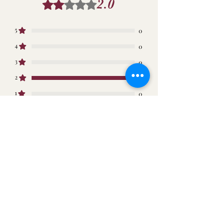
・お客様の心変わりによる返品
2.0
5つ星のうち2と評価されています。
メール便は、単送です。
・詳しい商品説明を見ずに思い
代引きのご利用はできません。
違いによる返品
ポストの形状により、メール便が投函
5
0
・複数回による返品
できない場合は、持ち帰る事がござい
・一度ご使用になれられた商品
4
0
ます。
の返品
3
0
・お客様の責任による破損・故
障による返品
2
1
・商品到着後4日以上経過した
1
0
商品の返品。
連絡先
レビューを投稿
古市本店
大阪府羽曳野市栄町6-3
すべての評価, 評価が高い順
baisenkobo56
bc-club@kcn.ne.jp
1件のレビュー
まめ
•
3月31日
Baisen Coffee