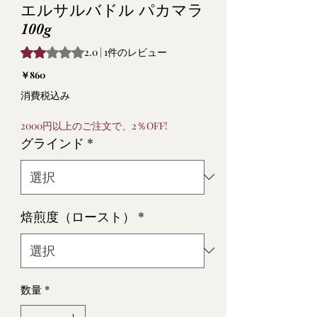
エルサルバドル パカマラ
100g
評価は1件のレビューに基づき、5つ星中2.0です。
2.0 | 1件のレビュー
価
￥860
格
消費税込み
2000円以上のご注文で、2％OFF!
グラインド
*
焙煎度（ロースト）
*
数量
*