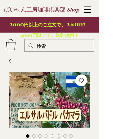
ばいせん工房珈琲倶楽部
S
hop
2000
、2
円以上のご注文で
％OFF!
4000円以上で、送料無料！