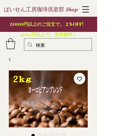
ばいせん工房珈琲倶楽部
S
hop
2000
、2
円以上のご注文で
％OFF!
4000円以上で、送料無料！