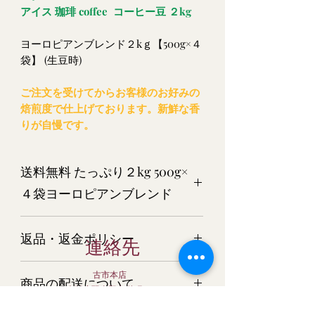
アイス 珈琲 coffee コーヒー豆 ２kg
ヨーロピアンブレンド２kｇ【500g×４
袋】 (生豆時)
ご注文を受けてからお客様のお好みの
焙煎度で仕上げております。新鮮な香
りが自慢です。
送料無料 たっぷり２kg 500g×
４袋ヨーロピアンブレンド
ヨーロピアンブレンド２kｇ【500g×
返品・返金ポリシー
４袋】 (生豆時)
連絡先
商品については万全を期してご用意さ
古市本店
商品の配送について
せて頂いておりますが、万一 商品
大阪府羽曳野市栄町6-3
が破損・汚損していた場合、またはご
宅配便でお届けします。