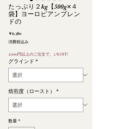
たっぷり２kg【500g×４
袋】ヨーロピアンブレン
ドの
価
￥6,380
格
消費税込み
2000円以上のご注文で、2％OFF!
グラインド
*
焙煎度（ロースト）
*
数量
*