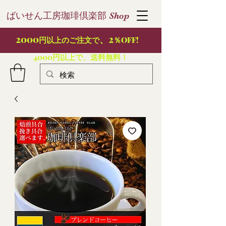
ばいせん工房珈琲倶楽部
S
hop
2000
、2
円以上のご注文で
％OFF!
4000円以上で、送料無料！