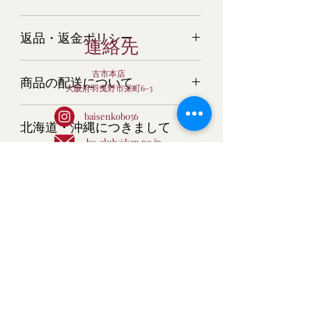
ティールームブレンド200ｇ（焙煎済
返品・返金ポリシー
豆）
連絡先
商品については万全を期してご用意さ
古市本店
商品の配送について
せて頂いておりますが、万一 商品
大阪府羽曳野市栄町6-3
が破損・汚損していた場合、またはご
ご注文の量目によりまして、宅配便又
注文と商品と異なる場合は、すぐにご
baisenkobo56
北海道・沖縄につきまして
はメール便でお届けします。
連絡ください。 またそのような場合
クロネコヤマト又は日本郵便にてお届
bc-club@kcn.ne.jp
は、すぐに新しい商品を再発送させて
申し訳ございませんが、北海道・沖縄
け。
いただきます。
メール便について
につきましては、送料の関係で、こち
配送業者はお選びいただけません。
らの商品は只今ご注文を承っておりま
Baisen Coffee
コーヒー豆に関しては、生鮮食料品扱
ポストに投函いたしますので、お時間
せん。
いになりますので、商品が異なる場合
のご指定はできません。
ご了承お願い致します。
以外の返品はすべてお断りいたしま
Baisen Coffee
到着まで、３～４日のご猶予を願いま
す。
まだレビューはありません
す。
最初のレビューを書きませんか？ あなた
メール便は、単送です。
すべての商品におきまして、下記の場
のご意見・ご要望をぜひ共有してくださ
代引きのご利用はできません。
合の返品はお断りさせて頂きます。
い。
ポストの形状により、メール便が投函
・お客様の心変わりによる返品
ショッ
プ
できない場合は、持ち帰る事がござい