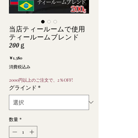
当店ティールームで使用
ティールームブレンド
200ｇ
価
￥1,380
格
消費税込み
2000円以上のご注文で、2％OFF!
グラインド
*
数量
*