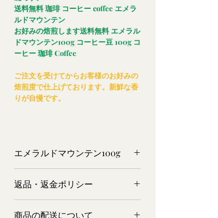
送料無料 珈琲 コーヒー coffee エメラ
ルドマウンテン
お好みの焙煎します送料無料 エメラル
ドマウンテン100g コーヒー豆 100g コ
ーヒー 珈琲 Coffee
ご注文を受けてからお客様のお好みの
焙煎度で仕上げております。新鮮な香
りが自慢です。
エメラルドマウンテン100g
エメラルドマウンテン 100g（生豆
返品・返金ポリシー
時）
商品については万全を期してご用意さ
商品の配送について
せて頂いておりますが、万一 商品