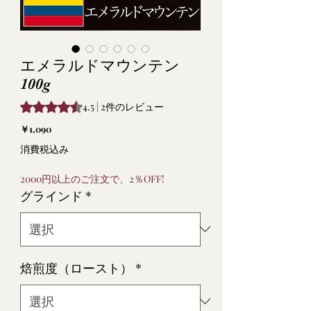
エメラルドマウンテン
100g
評価は2件のレビューに基づき、5つ星中4.5です。
4.5 | 2件のレビュー
価
￥1,090
格
消費税込み
2000円以上のご注文で、2％OFF!
グラインド
*
焙煎度（ロースト）
*