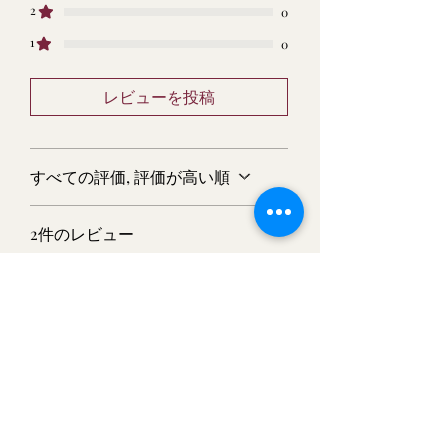
障による返品
2
0
・商品到着後4日以上経過した
1
0
商品の返品。
レビューを投稿
すべての評価, 評価が高い順
2件のレビュー
カミカケ カズナリ
•
1月05日
5つ星のうち5と評価されています。
確認済み
ケニア
とてもおいしかったです、この
価格で申し分なし・・
お役に立ちましたか？
はい