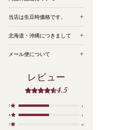
が破損・汚損していた場合、またはご
宅配便でお届けします。
注文と商品と異なる場合は、すぐにご
当店は生豆時価格です。
クロネコヤマト又は日本郵便にてお届
連絡ください。 またそのような場合
け。
は、すぐに新しい商品を再発送させて
当店は生豆時価格です。焙煎後の量目
配送業者はお選びいただけません。
いただきます。
北海道・沖縄につきまして
は、10％～20％減少します。深煎りに
する程、量目は減少します。ご了承下
コーヒー豆に関しては、生鮮食料品扱
申し訳ございませんが、北海道・沖縄
さい。
いになりますので、商品が異なる場合
メール便について
につきましては、送料の関係で、こち
以外の返品はすべてお断りいたしま
らの商品は只今ご注文を承っておりま
す。
ポストに投函いたしますので、お時間
せん。
のご指定はできません。
ご了承お願い致します。
レビュー
すべての商品におきまして、下記の場
到着まで、３～４日のご猶予を願いま
合の返品はお断りさせて頂きます。
す。
・お客様の心変わりによる返品
4.5
5つ星のうち4.5と評価されています。
メール便は、単送です。
・詳しい商品説明を見ずに思い
代引きのご利用はできません。
違いによる返品
ポストの形状により、メール便が投函
5
1
・複数回による返品
できない場合は、持ち帰る事がござい
・一度ご使用になれられた商品
4
1
ます。
の返品
3
0
・お客様の責任による破損・故