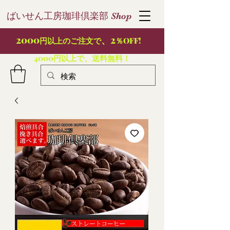
ばいせん工房珈琲倶楽部
S
hop
2000
、2
円以上のご注文で
％OFF!
4000円以上で、送料無料！