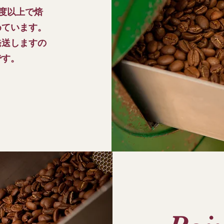
0度以上で焙
めています。
発送しますの
です。