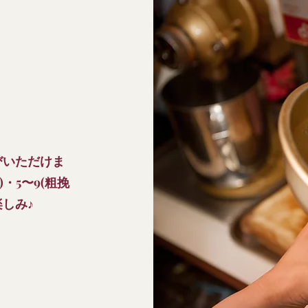
びいただけま
・5〜9(粗挽
しみ♪