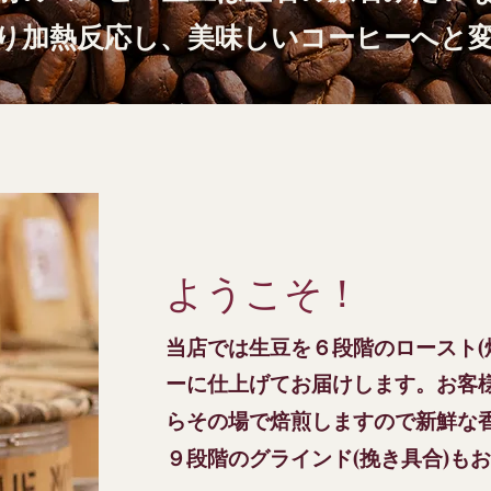
り加熱反応し、美味しいコーヒーへと
ようこそ！
当店では生豆を６段階のロースト(
ーに仕上げてお届けします。お客
ら
その場で焙煎しますので新鮮な
９段階のグラインド(挽き具合)も