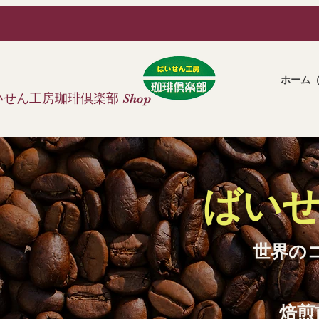
ホーム
いせん工房珈琲倶楽部
S
hop
ばいせ
世界の
焙煎