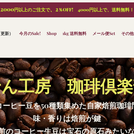
2000
、2
円以上のご注文で
％OFF! 4000円以上で、送料無料！
（更新）
今月のSale!
Shop
1kg 送料無料
メール便Set
その他
ん工房 珈琲倶楽部
コーヒー豆を50種類集めた自家焙煎珈琲
味・香りは焙煎が鍵
前のコーヒー生豆は宝石の原石みたい